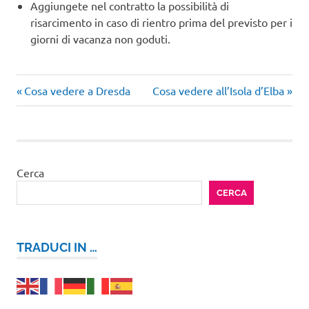
Aggiungete nel contratto la possibilità di
risarcimento in caso di rientro prima del previsto per i
giorni di vacanza non goduti.
Articolo
Articolo
Navigazione
Cosa vedere a Dresda
Cosa vedere all’Isola d’Elba
precedente:
successivo:
articoli
Cerca
CERCA
TRADUCI IN …