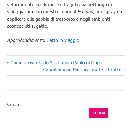
velocemente sia durante il tragitto sia nel luogo di
villeggiatura. Tra questi citiamo il
Feliway,
uno spray da
applicare alla gabbia di trasporto e negli ambienti
sconosciuti al gatto.
Approfondimento:
Gatto in viaggio
Articolo
Navigazione
Come arrivare allo Stadio San Paolo di Napoli
precedente:
Articolo
Capodanno in Messico, mete e tariffe
articoli
successivo:
Cerca
CERCA