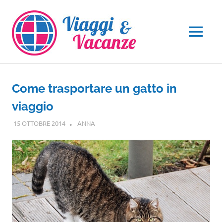
Salta
al
contenuto
MENU
Come trasportare un gatto in
viaggio
15 OTTOBRE 2014
ANNA
GUIDE