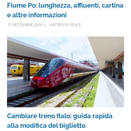
Fiume Po: lunghezza, affluenti, cartina
e altre informazioni
27 SETTEMBRE 2024
MATTEO DI FELICE
Cambiare treno Italo: guida rapida
alla modifica del biglietto