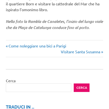
il quartiere Born e visitare la cattedrale del Mar che ha
ispirato l’omonimo libro.
Nella foto la Rambla de Canaletes, l’inizio del lungo viale
che da Plaça de Catalunya conduce fino al porto.
Articolo
Navigazione
Come noleggiare una bici a Parigi
precedente:
Articolo
Visitare Santa Susanna
articoli
successivo:
Cerca
CERCA
TRADUCI IN …