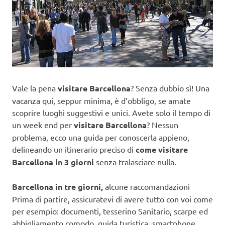
Vale la pena
visitare Barcellona
? Senza dubbio sì! Una
vacanza qui, seppur minima, è d’obbligo, se amate
scoprire luoghi suggestivi e unici. Avete solo il tempo di
un week end per
visitare Barcellona
? Nessun
problema, ecco una guida per conoscerla appieno,
delineando un itinerario preciso di
come visitare
Barcellona in 3 giorni
senza tralasciare nulla.
Barcellona in tre giorni,
alcune raccomandazioni
Prima di partire, assicuratevi di avere tutto con voi come
per esempio: documenti, tesserino Sanitario, scarpe ed
abbigliamento comodo, guida turistica, smartphone