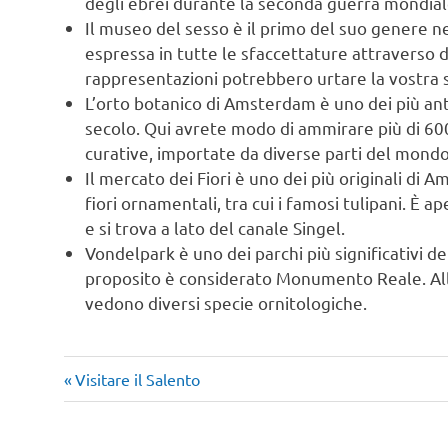
degli ebrei durante la seconda guerra mondia
Il museo del sesso è il primo del suo genere ne
espressa in tutte le sfaccettature attraverso di
rappresentazioni potrebbero urtare la vostra s
L’orto botanico di Amsterdam è uno dei più anti
secolo. Qui avrete modo di ammirare più di 6000
curative, importate da diverse parti del mondo;
Il mercato dei Fiori è uno dei più originali di 
fiori ornamentali, tra cui i famosi tulipani. È ap
e si trova a lato del canale Singel.
Vondelpark è uno dei parchi più significativi del
proposito è considerato Monumento Reale. All’i
vedono diversi specie ornitologiche.
Articolo
Navigazione
Visitare il Salento
precedente:
articoli