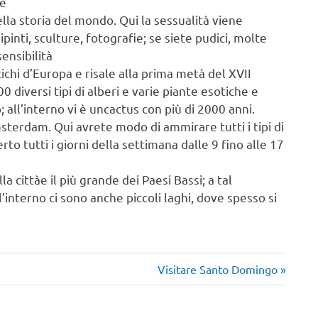
le
lla storia del mondo. Qui la sessualità viene
pinti, sculture, fotografie; se siete pudici, molte
ensibilità
chi d’Europa e risale alla prima metà del XVII
 diversi tipi di alberi e varie piante esotiche e
 all’interno vi è uncactus con più di 2000 anni.
Amsterdam. Qui avrete modo di ammirare tutti i tipi di
erto tutti i giorni della settimana dalle 9 fino alle 17
la cittàe il più grande dei Paesi Bassi; a tal
nterno ci sono anche piccoli laghi, dove spesso si
Articolo
Visitare Santo Domingo
successivo: