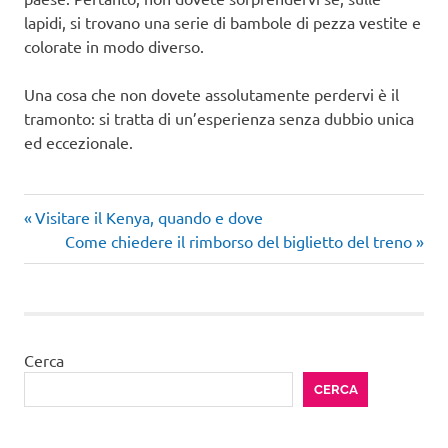
lapidi, si trovano una serie di bambole di pezza vestite e
colorate in modo diverso.
Una cosa che non dovete assolutamente perdervi è il
tramonto: si tratta di un’esperienza senza dubbio unica
ed eccezionale.
Articolo
Navigazione
Visitare il Kenya, quando e dove
precedente:
Articolo
Come chiedere il rimborso del biglietto del treno
articoli
successivo:
Cerca
CERCA