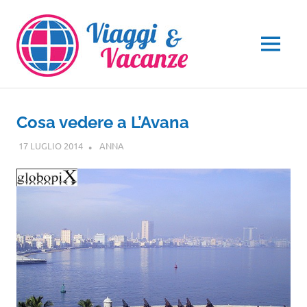
Salta
al
contenuto
MENU
Cosa vedere a L’Avana
17 LUGLIO 2014
ANNA
CENTRO E SUD AMERICA