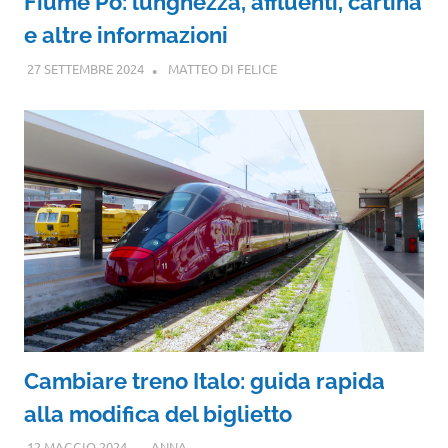
Fiume Po: lunghezza, affluenti, cartina
e altre informazioni
27 SETTEMBRE 2024
MATTEO DI FELICE
Cambiare treno Italo: guida rapida
alla modifica del biglietto
12 MAGGIO 2024
ANNA