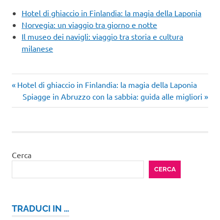
Hotel di ghiaccio in Finlandia: la magia della Laponia
Norvegia: un viaggio tra giorno e notte
Il museo dei navigli: viaggio tra storia e cultura
milanese
Articolo
Navigazione
Hotel di ghiaccio in Finlandia: la magia della Laponia
precedente:
Articolo
Spiagge in Abruzzo con la sabbia: guida alle migliori
articoli
successivo:
Cerca
CERCA
TRADUCI IN …