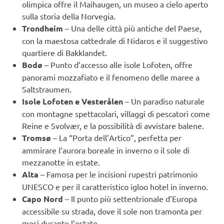
olimpica offre il Maihaugen, un museo a cielo aperto
sulla storia della Norvegia.
Trondheim
– Una delle città più antiche del Paese,
con la maestosa cattedrale di Nidaros e il suggestivo
quartiere di Bakklandet.
Bodø
– Punto d’accesso alle isole Lofoten, offre
panorami mozzafiato e il fenomeno delle maree a
Saltstraumen.
Isole Lofoten e Vesterålen
– Un paradiso naturale
con montagne spettacolari, villaggi di pescatori come
Reine e Svolvær, e la possibilità di avvistare balene.
Tromsø
– La “Porta dell’Artico”, perfetta per
ammirare l’aurora boreale in inverno o il sole di
mezzanotte in estate.
Alta
– Famosa per le incisioni rupestri patrimonio
UNESCO e per il caratteristico igloo hotel in inverno.
Capo Nord
– Il punto più settentrionale d’Europa
accessibile su strada, dove il sole non tramonta per
mesi durante l’estate.