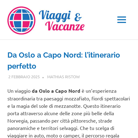
Salta
al
contenuto
MENU
Da Oslo a Capo Nord: l’itinerario
perfetto
2 FEBBRAIO 2025
MATHIAS RISTOW
VIAGGI NEL MONDO
Un viaggio
da Oslo a Capo Nord
è un’esperienza
straordinaria tra paesaggi mozzafiato, fiordi spettacolari
e la magia del sole di mezzanotte. Questo itinerario
porta attraverso alcune delle zone più belle della
Norvegia, passando per città pittoresche, strade
panoramiche e territori selvaggi. Che tu scelga di
viaggiare in auto, moto o camper, il percorso regala