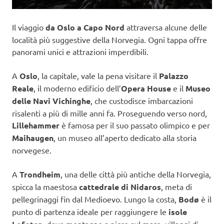
Il viaggio
da Oslo a Capo Nord
attraversa alcune delle
località più suggestive della Norvegia. Ogni tappa offre
panorami unici e attrazioni imperdibili.
A
Oslo
, la capitale, vale la pena visitare il
Palazzo
Reale
, il moderno edificio dell’
Opera House
e il
Museo
delle Navi Vichinghe
, che custodisce imbarcazioni
risalenti a più di mille anni fa. Proseguendo verso nord,
Lillehammer
è famosa per il suo passato olimpico e per
Maihaugen
, un museo all’aperto dedicato alla storia
norvegese.
A
Trondheim
, una delle città più antiche della Norvegia,
spicca la maestosa
cattedrale di Nidaros
, meta di
pellegrinaggi fin dal Medioevo. Lungo la costa,
Bodø
è il
punto di partenza ideale per raggiungere le
isole
, dove montagne a picco sul mare, villaggi di