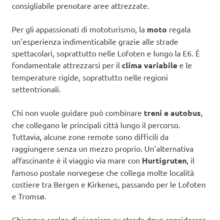
consigliabile prenotare aree attrezzate.
Per gli appassionati di mototurismo, la
moto
regala
un’esperienza indimenticabile grazie alle strade
spettacolari, soprattutto nelle Lofoten e lungo la E6. È
fondamentale attrezzarsi per il
clima variabile
e le
temperature rigide, soprattutto nelle regioni
settentrionali.
Chi non vuole guidare può combinare
treni e autobus
,
che collegano le principali città lungo il percorso.
Tuttavia, alcune zone remote sono difficili da
raggiungere senza un mezzo proprio. Un’alternativa
affascinante è il viaggio via mare con
Hurtigruten
, il
famoso postale norvegese che collega molte località
costiere tra Bergen e Kirkenes, passando per le Lofoten
e Tromsø.
Chiunque scelga di viaggiare su strada deve considerare