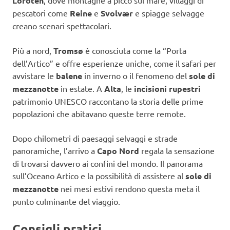
Lofoten
pescatori come
Reine
e
Svolvær
e spiagge selvagge
creano scenari spettacolari.
Più a nord,
Tromsø
è conosciuta come la “Porta
dell’Artico” e offre esperienze uniche, come il safari per
avvistare le
balene
in inverno o il fenomeno del
sole di
mezzanotte
in estate. A
Alta
, le
incisioni rupestri
patrimonio UNESCO raccontano la storia delle prime
popolazioni che abitavano queste terre remote.
Dopo chilometri di paesaggi selvaggi e strade
panoramiche, l’arrivo a
Capo Nord
regala la sensazione
di trovarsi davvero ai confini del mondo. Il panorama
sull’Oceano Artico e la possibilità di assistere al
sole di
mezzanotte
nei mesi estivi rendono questa meta il
punto culminante del viaggio.
Consigli pratici