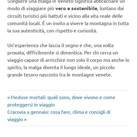
Scegliere una malga in Veneto significa abbracciare un
modo di viaggiare più
vero e sostenibile
, lontano dai
circuiti turistici più battuti e vicino alla vita reale delle
comunità locali. È un invito a vivere la montagna in tutta
la sua autenticità, con rispetto e curiosità.
Un’esperienza che lascia il segno e che, una volta
provata, difficilmente si dimentica. Per chi cerca un
viaggio capace di arricchire non solo il corpo ma anche lo
spirito, la malga diventa il luogo ideale, un piccolo
grande tesoro nascosto tra le montagne venete.
Articolo
Navigazione
Meduse mortali: quali sono, dove vivono e come
precedente:
proteggersi in viaggio
articoli
Articolo
Cracovia a gennaio: cosa fare, clima e consigli di
successivo:
viaggio