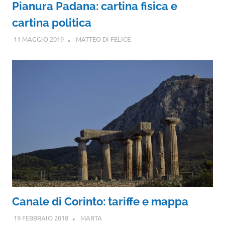
Pianura Padana: cartina fisica e
cartina politica
11 MAGGIO 2019
MATTEO DI FELICE
Canale di Corinto: tariffe e mappa
19 FEBBRAIO 2018
MARTA