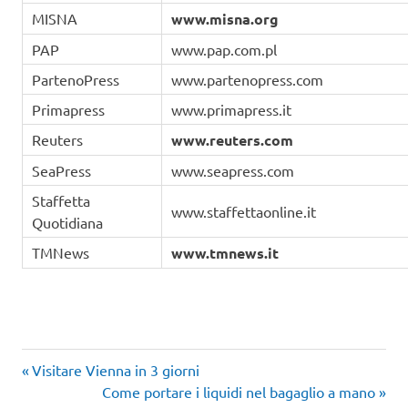
MISNA
www.misna.org
PAP
www.pap.com.pl
PartenoPress
www.partenopress.com
Primapress
www.primapress.it
Reuters
www.reuters.com
SeaPress
www.seapress.com
Staffetta
www.staffettaonline.it
Quotidiana
TMNews
www.tmnews.it
Articolo
Navigazione
Visitare Vienna in 3 giorni
precedente:
Articolo
Come portare i liquidi nel bagaglio a mano