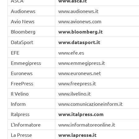
ASCA
www.asca.it
Audionews
www.audionews.it
Avio News
www.avionews.com
Bloomberg
www.bloomberg.it
DataSport
www.datasport.it
EFE
www.efe.es
Emmegipress
www.emmegipress.it
Euronews
www.euronews.net
FreePress
www.freepress.it
Il Velino
www.ilvelino.it
Inform
www.comunicazioneinform.it
Italpress
www.italpress.com
L’Informatore
www.informatoreonline.it
La Presse
www.lapresse.it