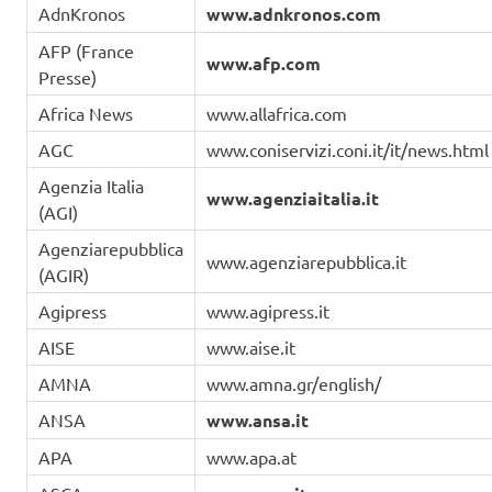
AdnKronos
www.adnkronos.com
AFP (France
www.afp.com
Presse)
Africa News
www.allafrica.com
AGC
www.coniservizi.coni.it/it/news.html
Agenzia Italia
www.agenziaitalia.it
(AGI)
Agenziarepubblica
www.agenziarepubblica.it
(AGIR)
Agipress
www.agipress.it
AISE
www.aise.it
AMNA
www.amna.gr/english/
ANSA
www.ansa.it
APA
www.apa.at