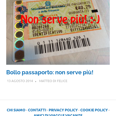
Bollo passaporto: non serve più!
13 AGOSTO 2014
MATTEO DI FELICE
CHI SIAMO
-
CONTATTI
-
PRIVACY POLICY
-
COOKIE POLICY
-
AMICI DI VIAGGI E VACANZE