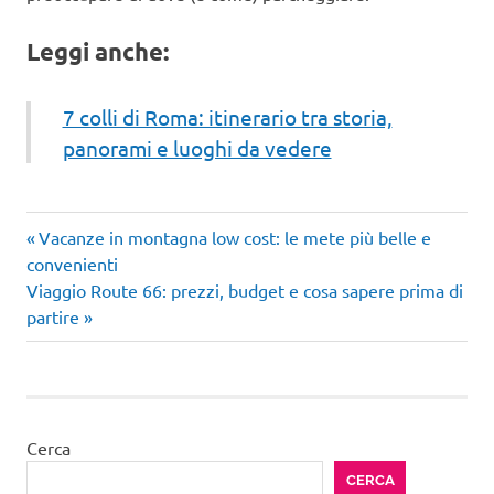
Leggi anche:
7 colli di Roma: itinerario tra storia,
panorami e luoghi da vedere
Articolo
Navigazione
Vacanze in montagna low cost: le mete più belle e
precedente:
convenienti
articoli
Articolo
Viaggio Route 66: prezzi, budget e cosa sapere prima di
successivo:
partire
Cerca
CERCA