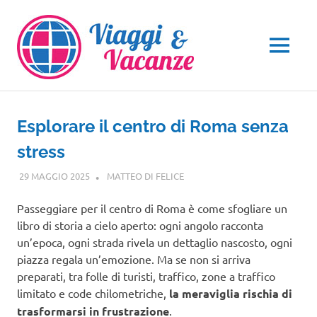
Salta
al
contenuto
MENU
Esplorare il centro di Roma senza
stress
29 MAGGIO 2025
MATTEO DI FELICE
LAZIO
Passeggiare per il centro di Roma è come sfogliare un
libro di storia a cielo aperto: ogni angolo racconta
un’epoca, ogni strada rivela un dettaglio nascosto, ogni
piazza regala un’emozione. Ma se non si arriva
preparati, tra folle di turisti, traffico, zone a traffico
limitato e code chilometriche,
la meraviglia rischia di
trasformarsi in frustrazione
.