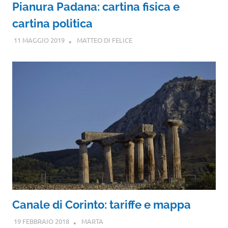
Pianura Padana: cartina fisica e
cartina politica
11 MAGGIO 2019
MATTEO DI FELICE
Canale di Corinto: tariffe e mappa
19 FEBBRAIO 2018
MARTA