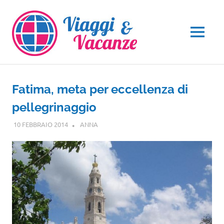
Salta
al
contenuto
MENU
Fatima, meta per eccellenza di
pellegrinaggio
10 FEBBRAIO 2014
ANNA
EUROPA