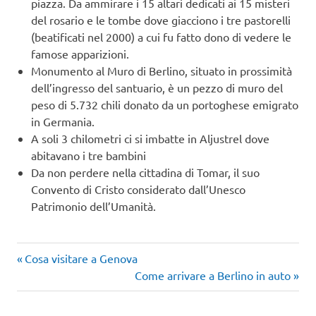
piazza. Da ammirare i 15 altari dedicati ai 15 misteri
del rosario e le tombe dove giacciono i tre pastorelli
(beatificati nel 2000) a cui fu fatto dono di vedere le
famose apparizioni.
Monumento al Muro di Berlino, situato in prossimità
dell’ingresso del santuario, è un pezzo di muro del
peso di 5.732 chili donato da un portoghese emigrato
in Germania.
A soli 3 chilometri ci si imbatte in Aljustrel dove
abitavano i tre bambini
Da non perdere nella cittadina di Tomar, il suo
Convento di Cristo considerato dall’Unesco
Patrimonio dell’Umanità.
Articolo
Navigazione
Cosa visitare a Genova
precedente:
Articolo
Come arrivare a Berlino in auto
articoli
successivo: