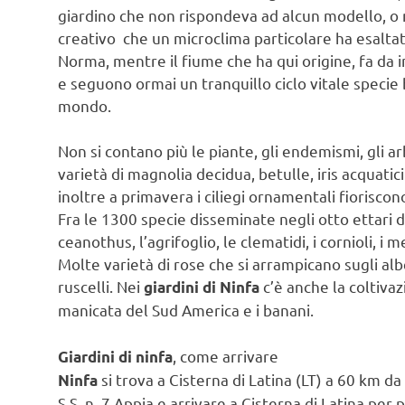
giardino che non rispondeva ad alcun modello, o
creativo che un microclima particolare ha esaltat
Norma, mentre il fiume che ha qui origine, fa da i
e seguono ormai un tranquillo ciclo vitale specie
mondo.
Non si contano più le piante, gli endemismi, gli arbu
varietà di magnolia decidua, betulle, iris acquatic
inoltre a primavera i ciliegi ornamentali fiorisco
Fra le 1300 specie disseminate negli otto ettari di 
ceanothus, l’agrifoglio, le clematidi, i cornioli, i 
Molte varietà di rose che si arrampicano sugli alb
ruscelli. Nei
c’è anche la coltivaz
giardini di Ninfa
manicata del Sud America e i banani.
, come arrivare
Giardini di ninfa
si trova a Cisterna di Latina (LT) a 60 km d
Ninfa
S.S. n. 7 Appia e arrivare a Cisterna di Latina per