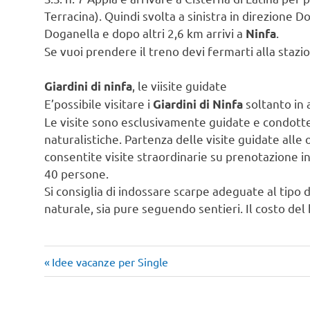
Terracina). Quindi svolta a sinistra in direzione D
Doganella e dopo altri 2,6 km arrivi a
.
Ninfa
Se vuoi prendere il treno devi fermarti alla stazi
, le viisite guidate
Giardini di ninfa
E’possibile visitare i
soltanto in a
Giardini di Ninfa
Le visite sono esclusivamente guidate e condott
naturalistiche. Partenza delle visite guidate alle
consentite visite straordinarie su prenotazione i
40 persone.
Si consiglia di indossare scarpe adeguate al tipo
naturale, sia pure seguendo sentieri. Il costo del 
Articolo
Navigazione
Idee vacanze per Single
precedente:
articoli