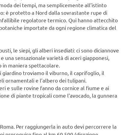
 moda dei tempi, ma semplicemente all’istinto
o: è protetto a Nord dalla sovrastante rupe di
nfallibile regolatore termico. Qui hanno attecchito
 botaniche importate da ogni regione climatica del
sti, le siepi, gli alberi insediati: ci sono diciannove
i e una sensazionale varietà di aceri giapponesi,
no in maniera spettacolare.
giardino troviamo il viburno, il caprifoglio, il
meli ornamentali e l’albero dei tulipani.
eri e sulle rovine fanno da cornice al fiume e ai
ione di piante tropicali come l’avocado, la gunnera
a Roma. Per raggiungerla in auto devi percorrere la
 poi proseguire fino al km.60,500 (direzione