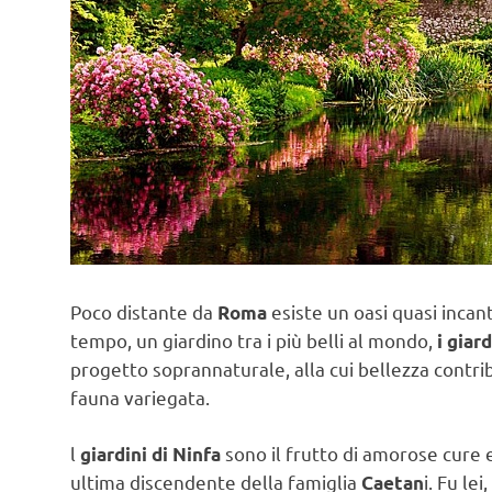
Poco distante da
esiste un oasi quasi inca
Roma
tempo, un giardino tra i più belli al mondo,
i giard
progetto soprannaturale, alla cui bellezza contri
fauna variegata.
l
sono il frutto di amorose cure e
giardini di Ninfa
ultima discendente della famiglia
i. Fu le
Caetan