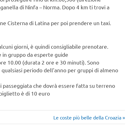
oganella di Ninfa – Norma. Dopo 4 km ti trovi a
one Cisterna di Latina per poi prendere un taxi.
lcuni giorni, è quindi consigliabile prenotare.
e in gruppo da esperte guide
 ore 10.00 (durata 2 ore e 30 minuti). Sono
n qualsiasi periodo dell’anno per gruppi di almeno
 di passeggiata che dovrà essere fatta su terreno
biglietto è di 10 euro
Articolo
Le coste più belle della Croazia
successivo: