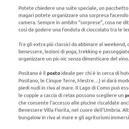
Potete chiedere una suite speciale, un pacchetto 
magari potete organizzare una sorpresa facendo t
camera. Sempre in ambito “sorprese”, cosa ne dite
così da godere una fonduta di cioccolato tra le l
Tra gli extra più classici da abbinare al weekend, ci
benessere, lezioni di yoga, trekking e passeggiate
organizzare un pic-nic senza dimenticare del vino
Positano è il
ideale per chi è in cerca di ho
posto
Positano, le Cinque Terre, Mestre…) vi darà modo
piedi nudi in riva al mare. Il Lago di Como può es
le coppie a caccia di relax possono scegliere un
p
che consente l’accesso alle piscine riscaldate anc
Benessere Villa Fiorita, nel cuore dell’Umbria. Al
bungalow in riva al mare e gli agriturismi immersi