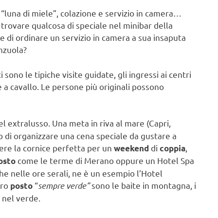
“luna di miele”, colazione e servizio in camera…
rovare qualcosa di speciale nel minibar della
 di ordinare un servizio in camera a sua insaputa
enzuola?
 sono le tipiche visite guidate, gli ingressi ai centri
 a cavallo. Le persone più originali possono
.
tel extralusso. Una meta in riva al mare (Capri,
 di organizzare una cena speciale da gustare a
sere la cornice perfetta per un
di
,
weekend
coppia
come le terme di Merano oppure un Hotel Spa
osto
he nelle ore serali, ne è un esempio l’Hotel
tro
“
sempre verde”
sono le baite in montagna, i
posto
 nel verde.