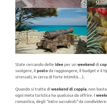
State cercando delle
per un
di
idee
weekend
cop
svolgere, il
da raggiungere, il budget e il t
posto
stressati, in cerca di forte intimità…).
Quando si tratta di
, non bast
weekend di coppia
ogni meta turistica ha qualcosa da offrire. I
week
romantica, degli
“extra succulenti”
da condividere