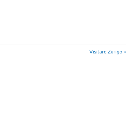
Articolo
Visitare Zurigo
successivo: