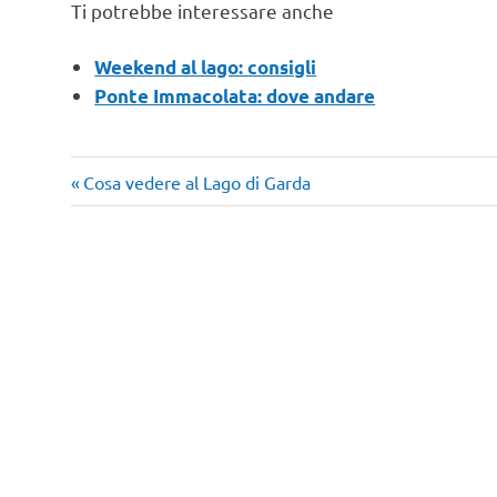
Ti potrebbe interessare anche
Weekend al lago: consigli
Ponte Immacolata: dove andare
Articolo
Navigazione
Cosa vedere al Lago di Garda
precedente:
articoli