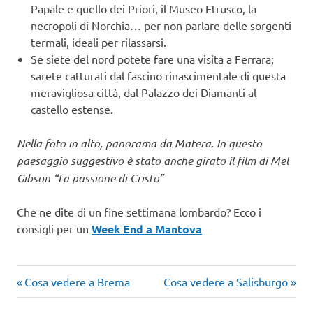
Papale e quello dei Priori, il Museo Etrusco, la
necropoli di Norchia… per non parlare delle sorgenti
termali, ideali per rilassarsi.
Se siete del nord potete fare una visita a Ferrara;
sarete catturati dal fascino rinascimentale di questa
meravigliosa città, dal Palazzo dei Diamanti al
castello estense.
Nella foto in alto, panorama da Matera. In questo
paesaggio suggestivo è stato anche girato il film di Mel
Gibson “La passione di Cristo”
Che ne dite di un fine settimana lombardo? Ecco i
consigli per un
Week End a Mantova
Articolo
Articolo
Navigazione
Cosa vedere a Brema
Cosa vedere a Salisburgo
precedente:
successivo: