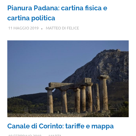
Pianura Padana: cartina fisica e
cartina politica
11 MAGGIO 2019
MATTEO DI FELICE
Canale di Corinto: tariffe e mappa
19 FEBBRAIO 2018
MARTA