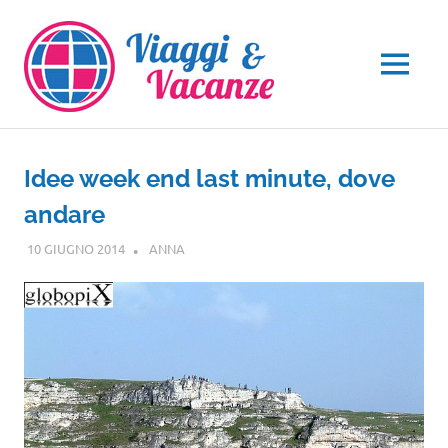
Salta
al
contenuto
MENU
Idee week end last minute, dove
andare
10 GIUGNO 2014
ANNA
NOTIZIE VIAGGI