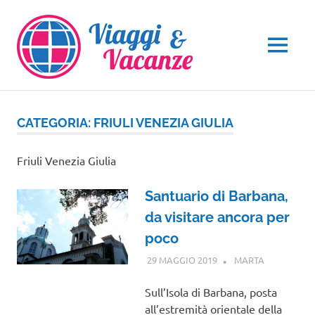
Salta
al
contenuto
MENU
CATEGORIA:
FRIULI VENEZIA GIULIA
Friuli Venezia Giulia
Santuario di Barbana,
da visitare ancora per
poco
29 MAGGIO 2019
MARTA
FRIULI
VENEZIA
GIULIA
Sull’Isola di Barbana, posta
all’estremità orientale della