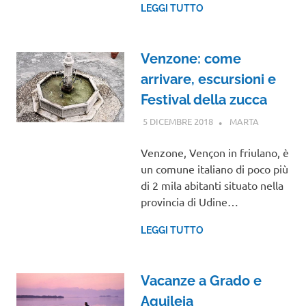
LEGGI TUTTO
Venzone: come
arrivare, escursioni e
Festival della zucca
5 DICEMBRE 2018
MARTA
FRIULI
VENEZIA
GIULIA
Venzone, Vençon in friulano, è
un comune italiano di poco più
di 2 mila abitanti situato nella
provincia di Udine…
LEGGI TUTTO
Vacanze a Grado e
Aquileia