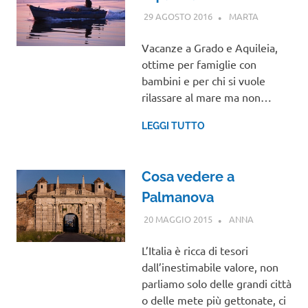
29 AGOSTO 2016
MARTA
FRIULI
VENEZIA
GIULIA
Vacanze a Grado e Aquileia,
ottime per famiglie con
bambini e per chi si vuole
rilassare al mare ma non…
LEGGI TUTTO
Cosa vedere a
Palmanova
20 MAGGIO 2015
ANNA
FRIULI
VENEZIA
GIULIA
L’Italia è ricca di tesori
dall’inestimabile valore, non
parliamo solo delle grandi città
o delle mete più gettonate, ci