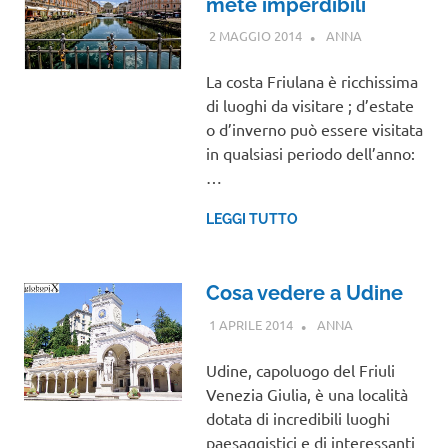
mete imperdibili
2 MAGGIO 2014
ANNA
FRIULI
VENEZIA
GIULIA
La costa Friulana è ricchissima
di luoghi da visitare ; d’estate
o d’inverno può essere visitata
in qualsiasi periodo dell’anno:
…
LEGGI TUTTO
Cosa vedere a Udine
1 APRILE 2014
ANNA
FRIULI VENEZIA
GIULIA
Udine, capoluogo del Friuli
Venezia Giulia, è una località
dotata di incredibili luoghi
paesaggistici e di interessanti