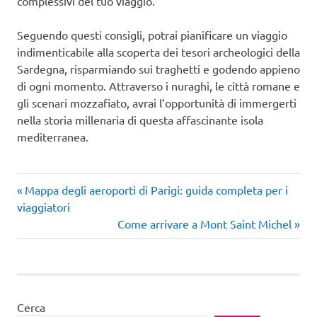
complessivi del tuo viaggio.
Seguendo questi consigli, potrai pianificare un viaggio
indimenticabile alla scoperta dei tesori archeologici della
Sardegna, risparmiando sui traghetti e godendo appieno
di ogni momento. Attraverso i nuraghi, le città romane e
gli scenari mozzafiato, avrai l’opportunità di immergerti
nella storia millenaria di questa affascinante isola
mediterranea.
Articolo
Navigazione
Mappa degli aeroporti di Parigi: guida completa per i
precedente:
viaggiatori
articoli
Articolo
Come arrivare a Mont Saint Michel
successivo:
Cerca