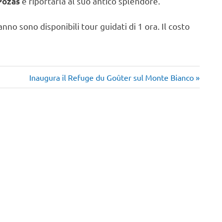
e riportarla al suo antico splendore.
Pozas
anno sono disponibili tour guidati di 1 ora. Il costo
Articolo
Inaugura il Refuge du Goûter sul Monte Bianco
successivo: