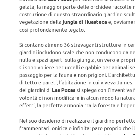
gelata, la maggior parte delle orchidee raccolte m
costruzione di questo straordinario giardino scult
vegetazione della
e, ovviamen
jungla di Huasteca
così profondamente legato.
Si contano almeno 36 stravaganti strutture in ceme
giardini includono scale che non conducono da ness
nulla e spazi aperti sulla giungla, un vero e propr
Ci sono voliere per uccelli e gabbie per animali s
passaggio per la fauna e non prigioni. L’architet
di tetto e pareti, l’abitazione in cui viveva Jame
dei giardini di
si spiega con l’inventiva 
Las Pozas
volontà di non modificare in alcun modo la natura 
effetti, la perfetta armonia tra la foresta e l’ope
Nel suo desiderio di realizzare il giardino perfetto
frammentari, onirica e infinita: pare proprio che i