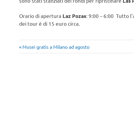
sono stati stanziati dei fondi per ripristinare
Las 
Orario di apertura
: 9:00 – 6:00 Tutto l’
Laz Pozas
dei tour è di 15 euro circa.
Articolo
Navigazione
Musei gratis a Milano ad agosto
precedente:
articoli