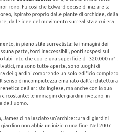
orirono. Fu così che Edward decise di iniziare la
oreo, ispirato proprio dalle piante di orchidee, dalla
te, dalle idee del movimento surrealista a cui era
nto, in pieno stile surrealista: le immagini dei
una parte, torri inaccessibili, ponti sospesi sul
io labirinto che copre una superficie di 320.000 m² .
elvatici, ma sono tutte aperte, sono luoghi di
tura dei giardini comprende un solo edificio completo
s. Il senso di incompiutezza emanato dall’architettura
frenetica dell’artista inglese, ma anche con la sua
circostante: le immagini dei giardini rivelano, in
ra dell’uomo.
, James ci ha lasciato un’architettura di giardini
l giardino non abbia un inizio o una fine. Nel 2007