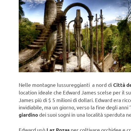
Nelle montagne lussureggianti a nord di
Città d
location ideale che Edward James scelse per il s
James più di $ 5 milioni di dollari. Edward era ri
invidiabile, ma un giorno, verso la fine degli anni 
dei suoi sogni in una località sperduta n
giardino
Edward usò
per coltivare orchidee e 
Laz Pozas