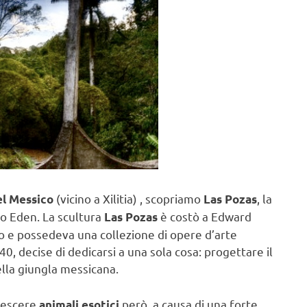
(vicino a Xilitia) , scopriamo
, la
el Messico
Las Pozas
uo Eden. La scultura
è costò a Edward
Las Pozas
cco e possedeva una collezione di opere d’arte
’40, decise di dedicarsi a una sola cosa: progettare il
ella giungla messicana.
crescere
però, a causa di una forte
animali esotici