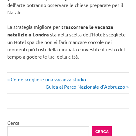
dell’arte potranno osservare le chiese preparate per il
Natale.
La strategia migliore per
trascorrere le vacanze
natalizie a Londra
sta nella scelta dell’Hotel: scegliete
un Hotel spa che non vi farà mancare coccole nei
momenti più tristi della giornata e investite il resto del
tempo a godere le luci della città.
Articolo
Navigazione
Come scegliere una vacanza studio
precedente:
Articolo
Guida al Parco Nazionale d’Abbruzzo
articoli
successivo:
Cerca
CERCA