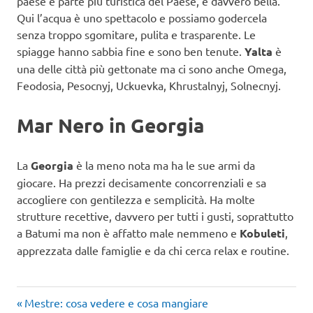
paese e parte più turistica del Paese, è davvero bella.
Qui l’acqua è uno spettacolo e possiamo godercela
senza troppo sgomitare, pulita e trasparente. Le
spiagge hanno sabbia fine e sono ben tenute.
Yalta
è
una delle città più gettonate ma ci sono anche Omega,
Feodosia, Pesocnyj, Uckuevka, Khrustalnyj, Solnecnyj.
Mar Nero in Georgia
La
Georgia
è la meno nota ma ha le sue armi da
giocare. Ha prezzi decisamente concorrenziali e sa
accogliere con gentilezza e semplicità. Ha molte
strutture recettive, davvero per tutti i gusti, soprattutto
a Batumi ma non è affatto male nemmeno e
Kobuleti
,
apprezzata dalle famiglie e da chi cerca relax e routine.
Articolo
Navigazione
Mestre: cosa vedere e cosa mangiare