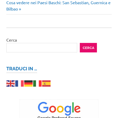
Articolo
precedente:
Cosa vedere nei Paesi Baschi: San Sebastian, Guernica e
articoli
successivo:
Bilbao
Cerca
CERCA
TRADUCI IN …