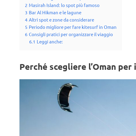
2
Masirah Island: lo spot più famoso
3
Bar Al Hikman e le lagune
4
Altri spot e zone da considerare
5
Periodo migliore per fare kitesurf in Oman
6
Consigli pratici per organizzare il viaggio
6.1
Leggi anche:
Perché scegliere l’Oman per i