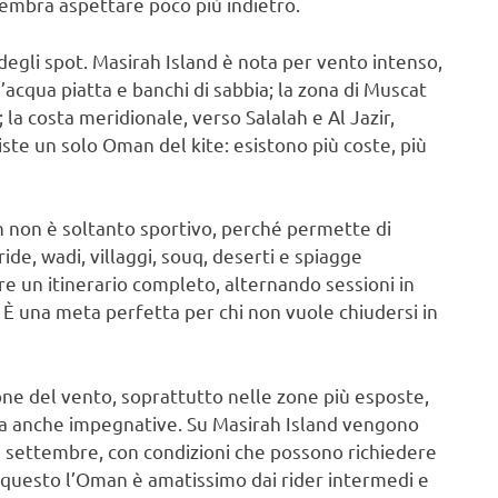
 sembra aspettare poco più indietro.
 degli spot. Masirah Island è nota per vento intenso,
acqua piatta e banchi di sabbia; la zona di Muscat
 la costa meridionale, verso Salalah e Al Jazir,
siste un solo Oman del kite: esistono più coste, più
n non è soltanto sportivo, perché permette di
de, wadi, villaggi, souq, deserti e spiagge
e un itinerario completo, alternando sessioni in
. È una meta perfetta per chi non vuole chiudersi in
ione del vento, soprattutto nelle zone più esposte,
ma anche impegnative. Su Masirah Island vengono
 e settembre, con condizioni che possono richiedere
 questo l’Oman è amatissimo dai rider intermedi e