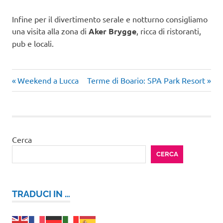
Infine per il divertimento serale e notturno consigliamo
una visita alla zona di
Aker Brygge
, ricca di ristoranti,
pub e locali.
Articolo
Articolo
Navigazione
Weekend a Lucca
Terme di Boario: SPA Park Resort
precedente:
successivo:
articoli
Cerca
CERCA
TRADUCI IN …