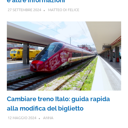
e altre informazioni
27 SETTEMBRE 2024
MATTEO DI FELICE
Cambiare treno Italo: guida rapida
alla modifica del biglietto
12 MAGGIO 2024
ANNA