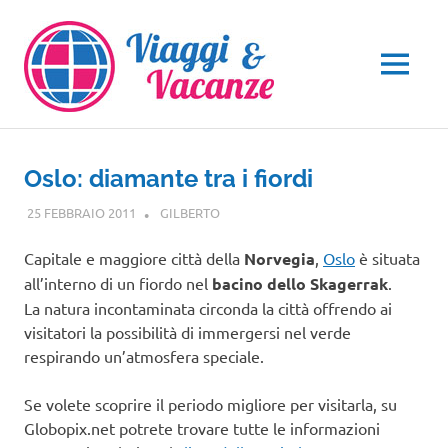
Salta
al
contenuto
MENU
Oslo: diamante tra i fiordi
25 FEBBRAIO 2011
GILBERTO
EUROPA
,
VIAGGI NEL MONDO
Capitale e maggiore città della
Norvegia
,
Oslo
è situata
all’interno di un fiordo nel
bacino dello Skagerrak
.
La natura incontaminata circonda la città offrendo ai
visitatori la possibilità di immergersi nel verde
respirando un’atmosfera speciale.
Se volete scoprire il periodo migliore per visitarla, su
Globopix.net potrete trovare tutte le informazioni