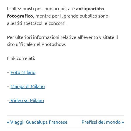
I collezionisti possono acquistare
antiquariato
fotografico
, mentre per il grande pubblico sono
allestiti spettacoli e concorsi.
Per ulteriori informazioni relative all’evento visitate il
sito ufficiale del Photoshow.
Link correlati:
–
Foto Milano
–
Mappa di Milano
–
Video su Milano
Articolo
Articolo
Navigazione
Viaggi: Guadalupa Francese
Prefissi del mondo
precedente:
successivo: