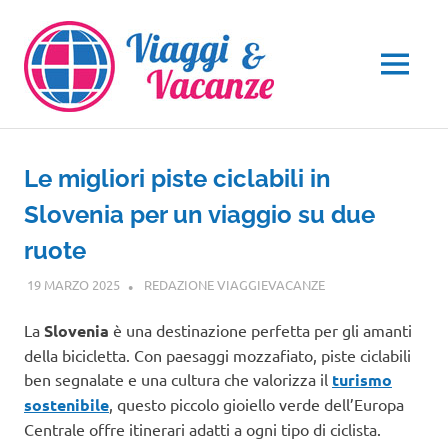
Salta
al
contenuto
MENU
Le migliori piste ciclabili in
Slovenia per un viaggio su due
ruote
19 MARZO 2025
REDAZIONE VIAGGIEVACANZE
VIAGGI NEL MONDO
La
Slovenia
è una destinazione perfetta per gli amanti
della bicicletta. Con paesaggi mozzafiato, piste ciclabili
ben segnalate e una cultura che valorizza il
turismo
sostenibile
, questo piccolo gioiello verde dell’Europa
Centrale offre itinerari adatti a ogni tipo di ciclista.