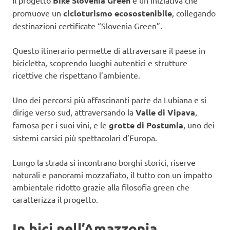
Il progetto
Bike Slovenia Green
è un’iniziativa che
promuove un
cicloturismo ecosostenibile
, collegando
destinazioni certificate “Slovenia Green”.
Questo itinerario permette di attraversare il paese in
bicicletta, scoprendo luoghi autentici e strutture
ricettive che rispettano l’ambiente.
Uno dei percorsi più affascinanti parte da Lubiana e si
dirige verso sud, attraversando la
Valle di Vipava
,
famosa per i suoi vini, e le
grotte di Postumia
, uno dei
sistemi carsici più spettacolari d’Europa.
Lungo la strada si incontrano borghi storici, riserve
naturali e panorami mozzafiato, il tutto con un impatto
ambientale ridotto grazie alla filosofia green che
caratterizza il progetto.
In bici nell’Amazzonia