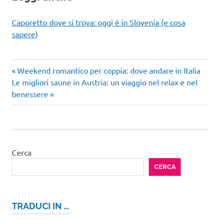
Caporetto dove si trova: oggi è in Slovenia (e cosa
sapere)
Articolo
Navigazione
Weekend romantico per coppia: dove andare in Italia
Articolo
precedente:
Le migliori saune in Austria: un viaggio nel relax e nel
articoli
successivo:
benessere
Cerca
CERCA
TRADUCI IN …