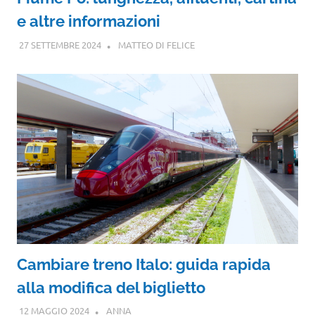
e altre informazioni
27 SETTEMBRE 2024
MATTEO DI FELICE
Cambiare treno Italo: guida rapida
alla modifica del biglietto
12 MAGGIO 2024
ANNA