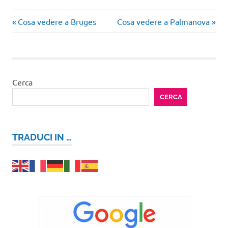
Articolo
Articolo
Navigazione
Cosa vedere a Bruges
Cosa vedere a Palmanova
precedente:
successivo:
articoli
Cerca
CERCA
TRADUCI IN …