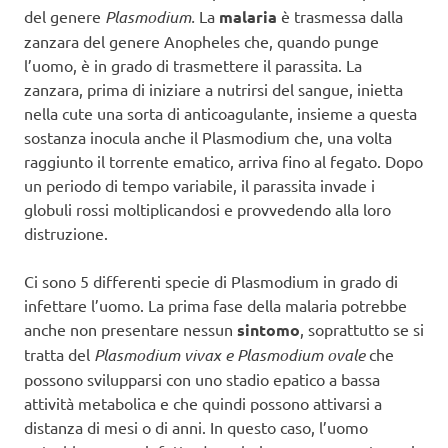
del genere
Plasmodium.
La
malaria
è trasmessa dalla
zanzara del genere Anopheles che, quando punge
l’uomo, è in grado di trasmettere il parassita. La
zanzara, prima di iniziare a nutrirsi del sangue, inietta
nella cute una sorta di anticoagulante, insieme a questa
sostanza inocula anche il Plasmodium che, una volta
raggiunto il torrente ematico, arriva fino al fegato. Dopo
un periodo di tempo variabile, il parassita invade i
globuli rossi moltiplicandosi e provvedendo alla loro
distruzione.
Ci sono 5 differenti specie di Plasmodium in grado di
infettare l’uomo. La prima fase della malaria potrebbe
anche non presentare nessun
sintomo
, soprattutto se si
tratta del
Plasmodium vivax e Plasmodium ovale
che
possono svilupparsi con uno stadio epatico a bassa
attività metabolica e che quindi possono attivarsi a
distanza di mesi o di anni. In questo caso, l’uomo