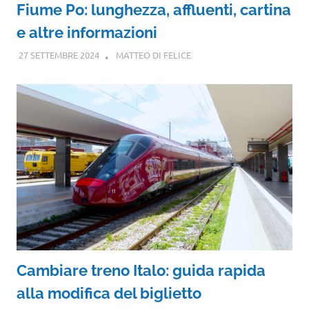
Fiume Po: lunghezza, affluenti, cartina
e altre informazioni
27 SETTEMBRE 2024
MATTEO DI FELICE
Cambiare treno Italo: guida rapida
alla modifica del biglietto