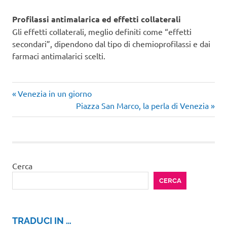
Profilassi antimalarica ed effetti collaterali
Gli effetti collaterali, meglio definiti come “effetti
secondari”, dipendono dal tipo di chemioprofilassi e dai
farmaci antimalarici scelti.
Articolo
Navigazione
Venezia in un giorno
precedente:
Articolo
Piazza San Marco, la perla di Venezia
articoli
successivo:
Cerca
CERCA
TRADUCI IN …