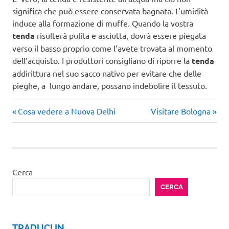
significa che può essere conservata bagnata. L’umidità
induce alla formazione di muffe. Quando la vostra
tenda
risulterà pulita e asciutta, dovrà essere piegata
verso il basso proprio come l’avete trovata al momento
dell’acquisto. I produttori consigliano di riporre la
tenda
addirittura nel suo sacco nativo per evitare che delle
pieghe, a lungo andare, possano indebolire il tessuto.
Articolo
Articolo
Navigazione
Cosa vedere a Nuova Delhi
Visitare Bologna
precedente:
successivo:
articoli
Cerca
CERCA
TRADUCI IN …