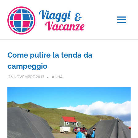
Salta
al
contenuto
MENU
Come pulire la tenda da
campeggio
26 NOVEMBRE 2013
ANNA
NOTIZIE VIAGGI