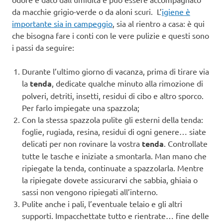
da macchie grigio-verde o da aloni scuri. L’
igiene è
importante sia in campeggio
, sia al rientro a casa: è qui
che bisogna fare i conti con le vere pulizie e questi sono
i passi da seguire:
Durante l’ultimo giorno di vacanza, prima di tirare via
la
tenda
, dedicate qualche minuto alla rimozione di
polveri, detriti, insetti, residui di cibo e altro sporco.
Per farlo impiegate una spazzola;
Con la stessa spazzola pulite gli esterni della tenda:
foglie, rugiada, resina, residui di ogni genere… siate
delicati per non rovinare la vostra
tenda
. Controllate
tutte le tasche e iniziate a smontarla. Man mano che
ripiegate la tenda, continuate a spazzolarla. Mentre
la ripiegate dovete assicurarvi che sabbia, ghiaia o
sassi non vengono ripiegati all’interno.
Pulite anche i pali, l’eventuale telaio e gli altri
supporti. Impacchettate tutto e rientrate… fine delle