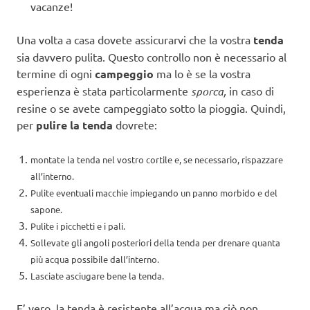
vacanze!
Una volta a casa dovete assicurarvi che la vostra
tenda
sia davvero pulita. Questo controllo non è necessario al
termine di ogni
campeggio
ma lo è se la vostra
esperienza è stata particolarmente
sporca,
in caso di
resine o se avete campeggiato sotto la pioggia. Quindi,
per
pulire la tenda
dovrete:
montate la tenda nel vostro cortile e, se necessario, rispazzare
all’interno.
Pulite eventuali macchie impiegando un panno morbido e del
sapone.
Pulite i picchetti e i pali.
Sollevate gli angoli posteriori della tenda per drenare quanta
più acqua possibile dall’interno.
Lasciate asciugare bene la tenda.
E’ vero, la tenda è resistente all’acqua ma ciò non