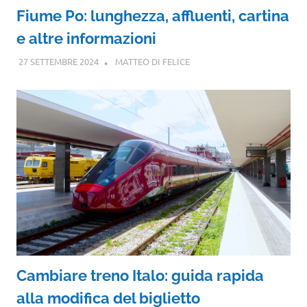
Fiume Po: lunghezza, affluenti, cartina
e altre informazioni
27 SETTEMBRE 2024
MATTEO DI FELICE
Cambiare treno Italo: guida rapida
alla modifica del biglietto