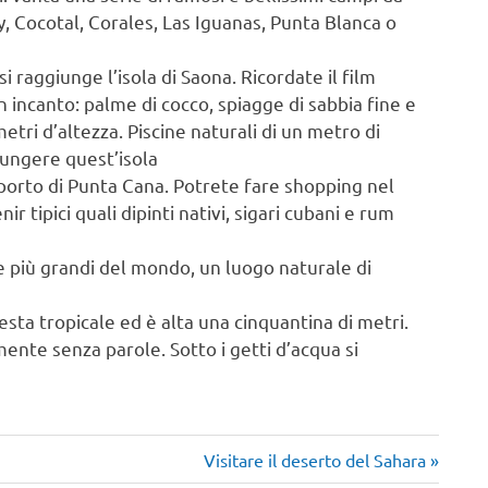
, Cocotal, Corales, Las Iguanas, Punta Blanca o
i raggiunge l’isola di Saona. Ricordate il film
un incanto: palme di cocco, spiagge di sabbia fine e
etri d’altezza. Piscine naturali di un metro di
iungere quest’isola
roporto di Punta Cana. Potrete fare shopping nel
r tipici quali dipinti nativi, sigari cubani e rum
 più grandi del mondo, un luogo naturale di
esta tropicale ed è alta una cinquantina di metri.
ente senza parole. Sotto i getti d’acqua si
Articolo
Visitare il deserto del Sahara
successivo: