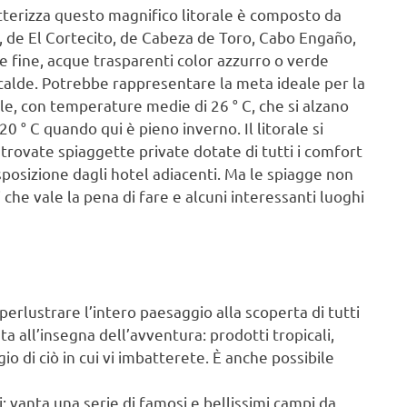
atterizza questo magnifico litorale è composto da
 de El Cortecito, de Cabeza de Toro, Cabo Engaño,
e fine, acque trasparenti color azzurro o verde
calde. Potrebbe rappresentare la meta ideale per la
ale, con temperature medie di 26 ° C, che si alzano
0 ° C quando qui è pieno inverno. Il litorale si
trovate spiaggette private dotate di tutti i comfort
isposizione dagli hotel adiacenti. Ma le spiagge non
 che vale la pena di fare e alcuni interessanti luoghi
perlustrare l’intero paesaggio alla scoperta di tutti
ta all’insegna dell’avventura: prodotti tropicali,
io di ciò in cui vi imbatterete. È anche possibile
: vanta una serie di famosi e bellissimi campi da