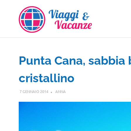
Salta
al
contenuto
Punta Cana, sabbia 
cristallino
7 GENNAIO 2014
ANNA
CENTRO E SUD AMERICA