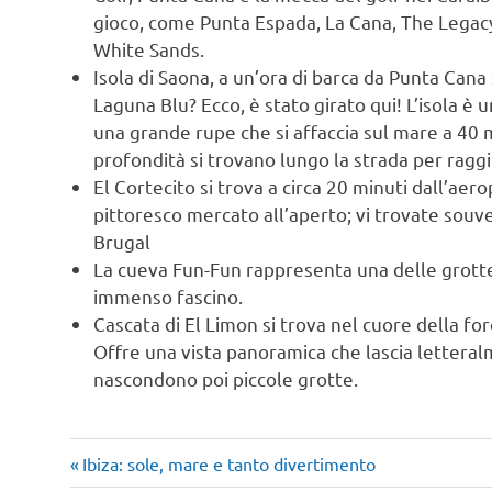
gioco, come Punta Espada, La Cana, The Legacy
White Sands.
Isola di Saona, a un’ora di barca da Punta Cana s
Laguna Blu? Ecco, è stato girato qui! L’isola è 
una grande rupe che si affaccia sul mare a 40 m
profondità si trovano lungo la strada per ragg
El Cortecito si trova a circa 20 minuti dall’ae
pittoresco mercato all’aperto; vi trovate souveni
Brugal
La cueva Fun-Fun rappresenta una delle grotte
immenso fascino.
Cascata di El Limon si trova nel cuore della for
Offre una vista panoramica che lascia letteralm
nascondono poi piccole grotte.
Articolo
Navigazione
Ibiza: sole, mare e tanto divertimento
precedente: