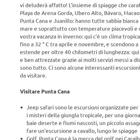
vi deluderà affatto! L’insieme di spiagge che car
Playa de Arena Gorda, Ubero Alto, Bávaro, Macao,
Punta Cana e Juanillo: hanno tutte sabbia bianca 
mare e soprattutto con temperature piacevoli e 
vostra vacanza in inverno: qui c’è un clima tropic
fino a 32 ° C tra aprile e novembre, e scendono a 2
estende per oltre 40 chilometri di lunghezza: qui 
e ben attrezzate grazie ai molti servizi messi a d
sono tutto. Ci sono alcune interessanti escursioni
da visitare.
Visitare Punta Cana
Jeep safari sono le escursioni organizzate per 
i misteri della giungla tropicale, per una giorna
baie deserte e fiumi nascosti, un piccolo assagg
fare un’escursione a cavallo, lungo le spiagge
Golf, Punta Cana è la mecca del golf nei Caraibi