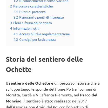
1.2
Riconoscimenti e conservazione
2
Percorso e caratteristiche
2.1
Punti di partenza
2.2
Panorami e punti di interesse
3
Flora e fauna del sentiero
4
Informazioni utili
4.1
Accessibilità e regolamentazione
4.2
Consigli per la sicurezza
Storia del sentiero delle
Ochette
Il
sentiero delle Ochette
è un percorso naturale che si
sviluppa lungo le sponde del fiume Po tra i comuni di
Moretta, Cardè e Villafranca Piemonte, nel
Parco del
Monviso
. Il sentiero è stato realizzato nel 2017
dall’Associazione Amici del Po, con l’obiettivo di