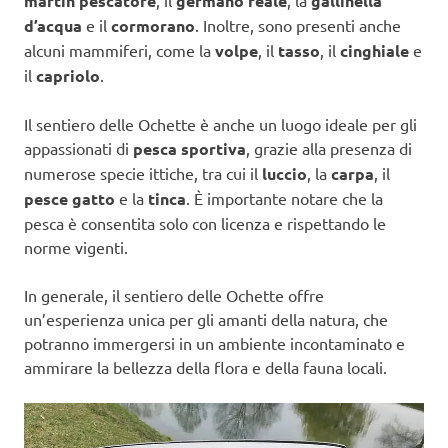
martin pescatore
, il
germano reale
, la
gallinella
d’acqua
e il
cormorano
. Inoltre, sono presenti anche
alcuni mammiferi, come la
volpe
, il
tasso
, il
cinghiale
e
il
capriolo
.
Il sentiero delle Ochette è anche un luogo ideale per gli
appassionati di
pesca sportiva
, grazie alla presenza di
numerose specie ittiche, tra cui il
luccio
, la
carpa
, il
pesce gatto
e la
tinca
. È importante notare che la
pesca è consentita solo con licenza e rispettando le
norme vigenti.
In generale, il sentiero delle Ochette offre
un’esperienza unica per gli amanti della natura, che
potranno immergersi in un ambiente incontaminato e
ammirare la bellezza della flora e della fauna locali.