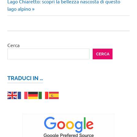
articoli
Articolo
Lago Chiaretto: scopri la bellezza nascosta di questo
successivo:
lago alpino
Cerca
CERCA
TRADUCI IN …