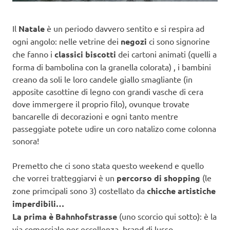
Il
Natale
è un periodo davvero sentito e si respira ad
ogni angolo: nelle vetrine dei
negozi
ci sono signorine
che fanno i
classici biscotti
dei cartoni animati (quelli a
forma di bambolina con la granella colorata) , i bambini
creano da soli le loro candele giallo smagliante (in
apposite casottine di legno con grandi vasche di cera
dove immergere il proprio filo), ovunque trovate
bancarelle di decorazioni e ogni tanto mentre
passeggiate potete udire un coro natalizo come colonna
sonora!
Premetto che ci sono stata questo weekend e quello
che vorrei tratteggiarvi è un
percorso di shopping
(le
zone primcipali sono 3) costellato da
chicche artistiche
imperdibili…
La prima è Bahnhofstrasse
(uno scorcio qui sotto): è la
via comerciale per eccellenza, brand di lusso