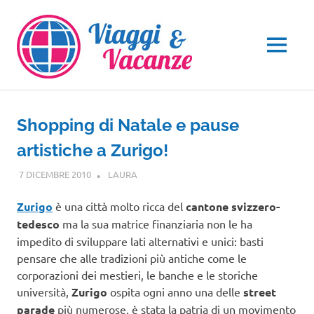
Salta
al
contenuto
MENU
Shopping di Natale e pause
artistiche a Zurigo!
7 DICEMBRE 2010
LAURA
EUROPA
Zurigo
è una città molto ricca del
cantone svizzero-
tedesco
ma la sua matrice finanziaria non le ha
impedito di sviluppare lati alternativi e unici: basti
pensare che alle tradizioni più antiche come le
corporazioni dei mestieri, le banche e le storiche
università,
Zurigo
ospita ogni anno una delle
street
parade
più numerose, è stata la patria di un movimento