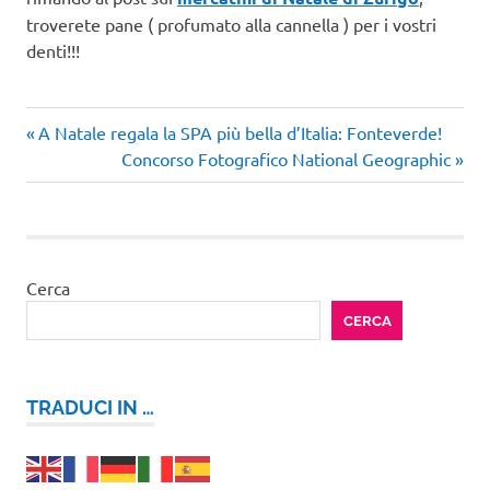
troverete pane ( profumato alla cannella ) per i vostri
denti!!!
viaggi
Articolo
Navigazione
A Natale regala la SPA più bella d’Italia: Fonteverde!
nel
precedente:
Articolo
Concorso Fotografico National Geographic
mondo
articoli
successivo:
week
end
arte
weekend
Cerca
per due
CERCA
TRADUCI IN …