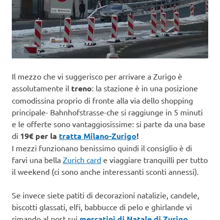
Il mezzo che vi suggerisco per arrivare a Zurigo è
assolutamente il
treno
: la stazione è in una posizione
comodissina proprio di fronte alla via dello shopping
principale- Bahnhofstrasse-che si raggiunge in 5 minuti
e le offerte sono vantaggiosissime: si parte da una base
di
19€ per la
tratta Milano-Zurigo
!
I mezzi funzionano benissimo quindi il consiglio è di
farvi una bella
Zurich card
e viaggiare tranquilli per tutto
il weekend (ci sono anche interessanti sconti annessi).
Se invece siete patiti di decorazioni natalizie, candele,
biscotti glassati, elfi, babbucce di pelo e ghirlande vi
rimando al post sui
mercatini di Natale di Zurigo
,