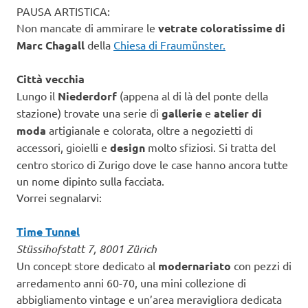
PAUSA ARTISTICA:
Non mancate di ammirare le
vetrate coloratissime di
Marc Chagall
della
Chiesa di Fraumünster.
Città vecchia
Lungo il
Niederdorf
(appena al di là del ponte della
stazione) trovate una serie di
gallerie
e
atelier di
moda
artigianale e colorata, oltre a negozietti di
accessori, gioielli e
design
molto sfiziosi. Si tratta del
centro storico di Zurigo dove le case hanno ancora tutte
un nome dipinto sulla facciata.
Vorrei segnalarvi:
Time Tunnel
Stüssihofstatt 7, 8001 Zürich
Un concept store dedicato al
modernariato
con pezzi di
arredamento anni 60-70, una mini collezione di
abbigliamento vintage e un’area meravigliora dedicata