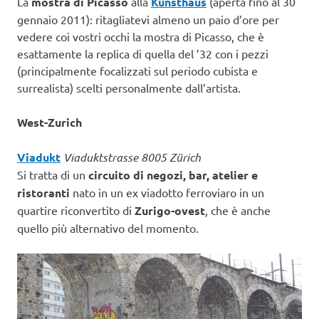
La
mostra di Picasso
alla
Kunsthaus
(aperta fino al 30
gennaio 2011): ritagliatevi almeno un paio d’ore per
vedere coi vostri occhi la mostra di Picasso, che è
esattamente la replica di quella del ’32 con i pezzi
(principalmente focalizzati sul periodo cubista e
surrealista) scelti personalmente dall’artista.
West-Zurich
Viadukt
Viaduktstrasse 8005 Zürich
Si tratta di un
circuito di negozi, bar, atelier e
ristoranti
nato in un ex viadotto ferroviaro in un
quartire riconvertito di
Zurigo-ovest
, che è anche
quello più alternativo del momento.