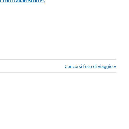
i con Italian Stories
“
Articolo
Concorsi foto di viaggio
successivo: