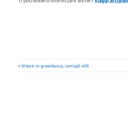
Ti potrebbero interessare anche i
Viaggi artigian
Articolo
Navigazione
Volare in gravidanza, consigli utili
precedente:
articoli