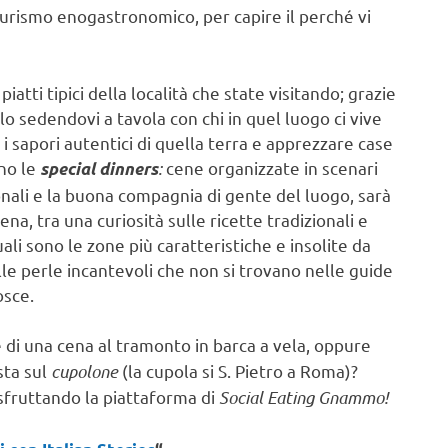
Turismo enogastronomico, per capire il perché vi
piatti tipici della località che state visitando; grazie
o sedendovi a tavola con chi in quel luogo ci vive
i sapori autentici di quella terra e apprezzare case
no le
:
cene organizzate in scenari
special dinners
ionali e la buona compagnia di gente del luogo, sarà
na, tra una curiosità sulle ricette tradizionali e
uali sono le zone più caratteristiche e insolite da
elle perle incantevoli che non si trovano nelle guide
osce.
 di una cena al tramonto in barca a vela, oppure
sta sul
cupolone
(la cupola si S. Pietro a Roma)?
sfruttando la piattaforma di
Social Eating Gnammo!