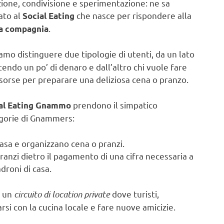
azione, condivisione e sperimentazione: ne sa
cato al
che nasce per rispondere alla
Social Eating
.
na compagnia
amo distinguere due tipologie di utenti, da un lato
tendo un po’ di denaro e dall’altro chi vuole fare
risorse per preparare una deliziosa cena o pranzo.
prendono il simpatico
al Eating Gnammo
egorie di Gnammers:
asa e organizzano cena o pranzi.
ranzi dietro il pagamento di una cifra necessaria a
droni di casa.
i un
circuito di location private
dove turisti,
rsi con la cucina locale e fare nuove amicizie.