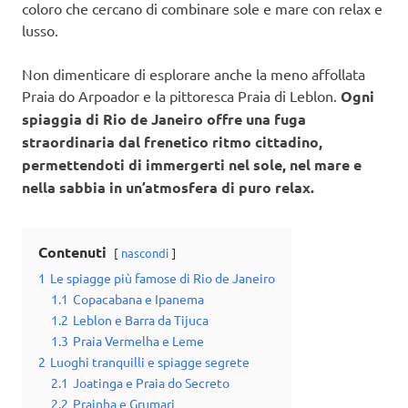
coloro che cercano di combinare sole e mare con relax e
lusso.
Non dimenticare di esplorare anche la meno affollata
Praia do Arpoador e la pittoresca Praia di Leblon.
Ogni
spiaggia di Rio de Janeiro offre una fuga
straordinaria dal frenetico ritmo cittadino,
permettendoti di immergerti nel sole, nel mare e
nella sabbia in un’atmosfera di puro relax.
Contenuti
nascondi
1
Le spiagge più famose di Rio de Janeiro
1.1
Copacabana e Ipanema
1.2
Leblon e Barra da Tijuca
1.3
Praia Vermelha e Leme
2
Luoghi tranquilli e spiagge segrete
2.1
Joatinga e Praia do Secreto
2.2
Prainha e Grumari