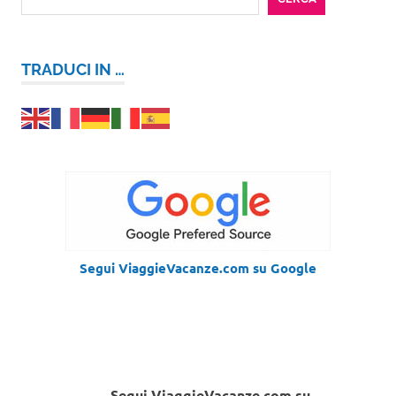
TRADUCI IN …
Segui ViaggieVacanze.com su Google
Segui ViaggieVacanze.com su