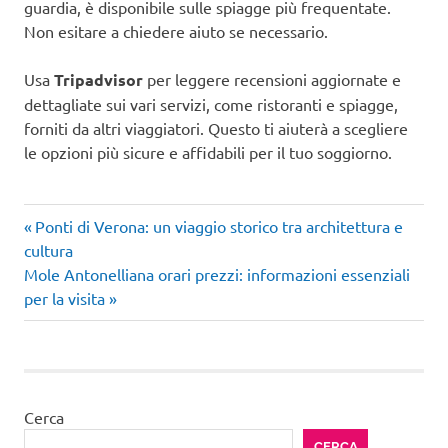
guardia, è disponibile sulle spiagge più frequentate.
Non esitare a chiedere aiuto se necessario.
Usa
Tripadvisor
per leggere recensioni aggiornate e
dettagliate sui vari servizi, come ristoranti e spiagge,
forniti da altri viaggiatori. Questo ti aiuterà a scegliere
le opzioni più sicure e affidabili per il tuo soggiorno.
Articolo
Navigazione
Ponti di Verona: un viaggio storico tra architettura e
precedente:
cultura
articoli
Articolo
Mole Antonelliana orari prezzi: informazioni essenziali
successivo:
per la visita
Cerca
CERCA