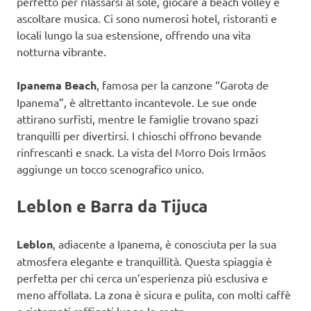
perfetto per rilassarsi al sole, giocare a beach volley e
ascoltare musica. Ci sono numerosi hotel, ristoranti e
locali lungo la sua estensione, offrendo una vita
notturna vibrante.
Ipanema Beach
, famosa per la canzone “Garota de
Ipanema”, è altrettanto incantevole. Le sue onde
attirano surfisti, mentre le famiglie trovano spazi
tranquilli per divertirsi. I chioschi offrono bevande
rinfrescanti e snack. La vista del Morro Dois Irmãos
aggiunge un tocco scenografico unico.
Leblon e Barra da Tijuca
Leblon
, adiacente a Ipanema, è conosciuta per la sua
atmosfera elegante e tranquillità. Questa spiaggia è
perfetta per chi cerca un’esperienza più esclusiva e
meno affollata. La zona è sicura e pulita, con molti caffè
e ristoranti raffinati lungo la costa.