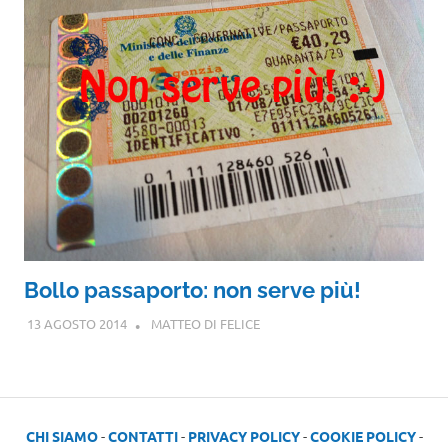
Bollo passaporto: non serve più!
13 AGOSTO 2014
MATTEO DI FELICE
CHI SIAMO
-
CONTATTI
-
PRIVACY POLICY
-
COOKIE POLICY
-