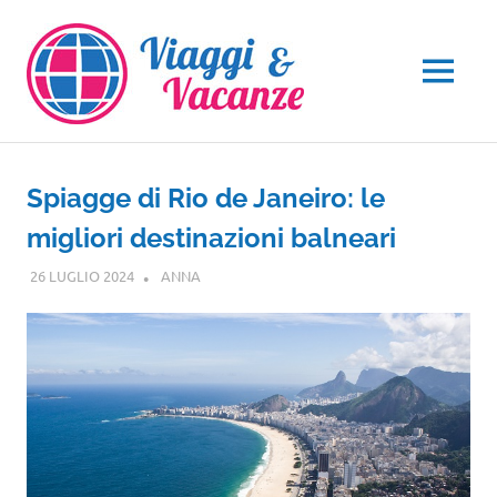
Salta
al
contenuto
MENU
Spiagge di Rio de Janeiro: le
migliori destinazioni balneari
26 LUGLIO 2024
ANNA
CENTRO E SUD AMERICA