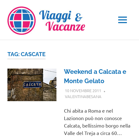
Salta
al
contenuto
MENU
TAG:
CASCATE
Weekend a Calcata e
Monte Gelato
10 NOVEMBRE 2011
VALENTINABESANA
LAZIO
Chi abita a Roma e nel
Lazionon può non conosce
Calcata, bellissimo borgo nella
Valle del Treja a circa 60…