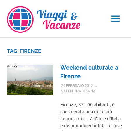
Salta
al
contenuto
MENU
TAG:
FIRENZE
Weekend culturale a
Firenze
24 FEBBRAIO 2012
VALENTINABESANA
TOSCANA
Firenze, 371.00 abitanti, è
considerata una delle più
importanti città d’arte d’Italia
e del mondo ed infatti le cose