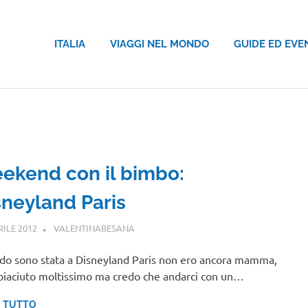
ITALIA
VIAGGI NEL MONDO
GUIDE ED EVE
ekend con il bimbo:
sneyland Paris
RILE 2012
VALENTINABESANA
EUROPA
o sono stata a Disneyland Paris non ero ancora mamma,
piaciuto moltissimo ma credo che andarci con un…
I TUTTO