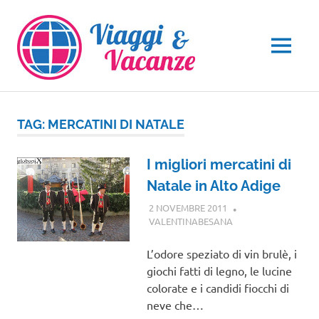
Salta
al
contenuto
MENU
TAG:
MERCATINI DI NATALE
I migliori mercatini di
Natale in Alto Adige
2 NOVEMBRE 2011
VALENTINABESANA
TRENTINO ALTO
ADIGE
L’odore speziato di vin brulè, i
giochi fatti di legno, le lucine
colorate e i candidi fiocchi di
neve che…