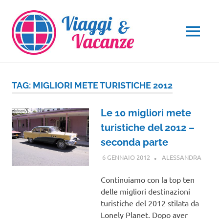
Salta
al
contenuto
MENU
TAG:
MIGLIORI METE TURISTICHE 2012
Le 10 migliori mete
turistiche del 2012 –
seconda parte
6 GENNAIO 2012
ALESSANDRA
VIAG
NEL
MON
Continuiamo con la top ten
delle migliori destinazioni
turistiche del 2012 stilata da
Lonely Planet. Dopo aver