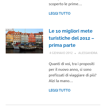
scoperto le prime…
LEGGI TUTTO
Le 10 migliori mete
turistiche del 2012 –
prima parte
4 GENNAIO 2012
ALESSANDRA
VIAG
NEL
MON
Quanti di voi, tra i propositi
per il nuovo anno, si sono
prefissati di viaggiare di più?
Alzi la mano…
LEGGI TUTTO