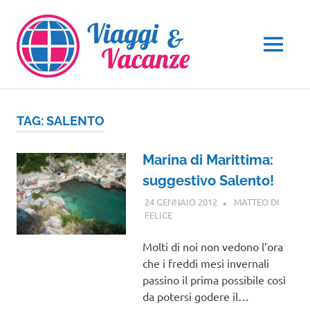
Salta
al
contenuto
MENU
TAG:
SALENTO
Marina di Marittima:
suggestivo Salento!
24 GENNAIO 2012
MATTEO DI
FELICE
PUGLIA
Molti di noi non vedono l’ora
che i freddi mesi invernali
passino il prima possibile così
da potersi godere il…