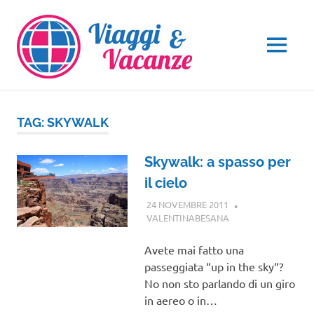
Salta
al
contenuto
MENU
TAG:
SKYWALK
Skywalk: a spasso per
il cielo
24 NOVEMBRE 2011
VALENTINABESANA
VIAGGI NEL
MONDO
Avete mai fatto una
passeggiata “up in the sky“?
No non sto parlando di un giro
in aereo o in…