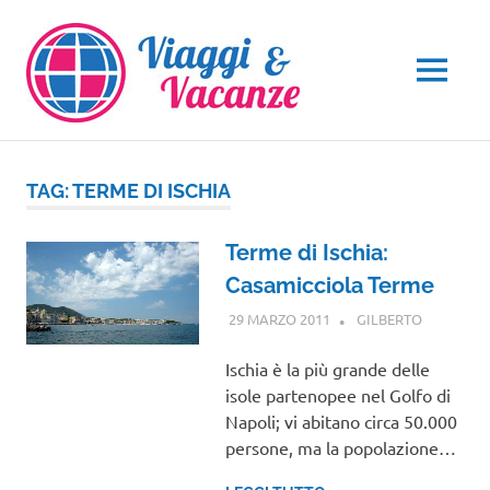
Salta
al
contenuto
MENU
TAG:
TERME DI ISCHIA
Terme di Ischia:
Casamicciola Terme
29 MARZO 2011
GILBERTO
CAMPANI
Ischia è la più grande delle
isole partenopee nel Golfo di
Napoli; vi abitano circa 50.000
persone, ma la popolazione…