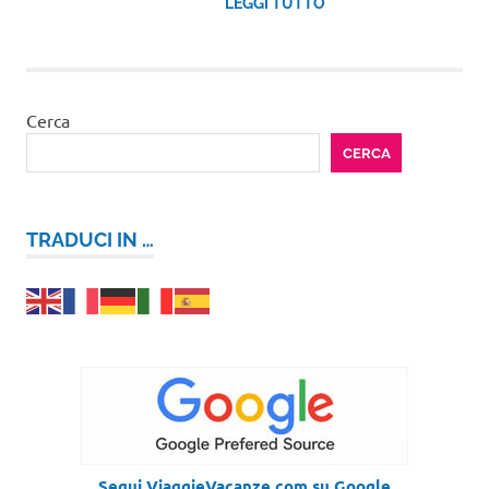
LEGGI TUTTO
Cerca
CERCA
TRADUCI IN …
Segui ViaggieVacanze.com su Google