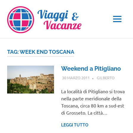
Salta
al
contenuto
MENU
TAG:
WEEK END TOSCANA
Weekend a Pitigliano
30 MARZO 2011
GILBERTO
TOSCANA
La località di Pitigliano si trova
nella parte meridionale della
Toscana, circa 80 km a sud-est
di Grosseto. La città…
LEGGI TUTTO