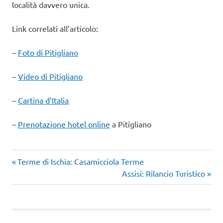
località davvero unica.
Link correlati all’articolo:
–
Foto di Pitigliano
–
Video di Pitigliano
–
Cartina d’Italia
–
Prenotazione hotel online
a Pitigliano
Pitigliano
Articolo
Navigazione
Terme di Ischia: Casamicciola Terme
Turismo
precedente:
Articolo
Assisi: Rilancio Turistico
articoli
Italia
successivo:
week
end
toscana