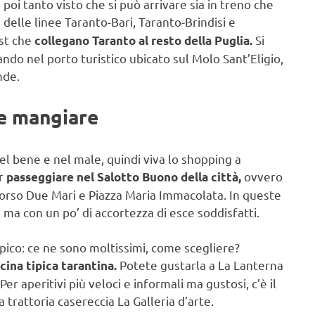
 tanto visto che si può arrivare sia in treno che
 delle linee Taranto-Bari, Taranto-Brindisi e
st che
Si
collegano Taranto al resto della Puglia.
do nel porto turistico ubicato sul Molo Sant’Eligio,
nde.
 e mangiare
nel bene e nel male, quindi viva lo shopping a
er
ovvero
passeggiare nel Salotto Buono della città,
orso Due Mari e Piazza Maria Immacolata. In queste
, ma con un po’ di accortezza di esce soddisfatti.
ipico: ce ne sono moltissimi, come scegliere?
Potete gustarla a La Lanterna
cina tipica tarantina.
er aperitivi più veloci e informali ma gustosi, c’è il
 trattoria casereccia La Galleria d’arte.