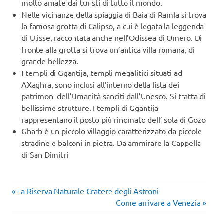
molto amate dai turisti di tutto il mondo.
Nelle vicinanze della spiaggia di Baia di Ramla si trova
la famosa grotta di Calipso, a cui è legata la leggenda
di Ulisse, raccontata anche nell’Odissea di Omero. Di
fronte alla grotta si trova un’antica villa romana, di
grande bellezza.
I templi di Ggantija, templi megalitici situati ad
AXaghra, sono inclusi all’interno della lista dei
patrimoni dell’Umanità sanciti dall’Unesco. Si tratta di
bellissime strutture. I templi di Ggantija
rappresentano il posto più rinomato dell’isola di Gozo
Gharb è un piccolo villaggio caratterizzato da piccole
stradine e balconi in pietra. Da ammirare la Cappella
di San Dimitri
Articolo
Navigazione
La Riserva Naturale Cratere degli Astroni
precedente:
Articolo
Come arrivare a Venezia
articoli
successivo: