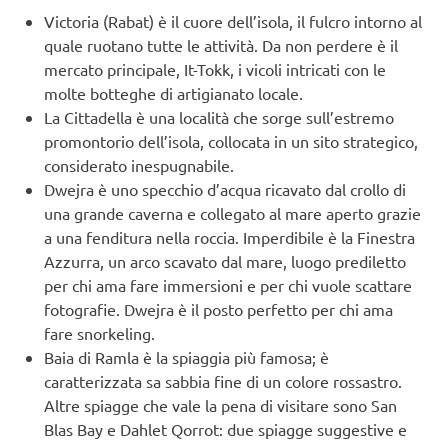
Victoria (Rabat) è il cuore dell’isola, il fulcro intorno al
quale ruotano tutte le attività. Da non perdere è il
mercato principale, It-Tokk, i vicoli intricati con le
molte botteghe di artigianato locale.
La Cittadella è una località che sorge sull’estremo
promontorio dell’isola, collocata in un sito strategico,
considerato inespugnabile.
Dwejra è uno specchio d’acqua ricavato dal crollo di
una grande caverna e collegato al mare aperto grazie
a una fenditura nella roccia. Imperdibile è la Finestra
Azzurra, un arco scavato dal mare, luogo prediletto
per chi ama fare immersioni e per chi vuole scattare
fotografie. Dwejra è il posto perfetto per chi ama
fare snorkeling.
Baia di Ramla è la spiaggia più famosa; è
caratterizzata sa sabbia fine di un colore rossastro.
Altre spiagge che vale la pena di visitare sono San
Blas Bay e Dahlet Qorrot: due spiagge suggestive e