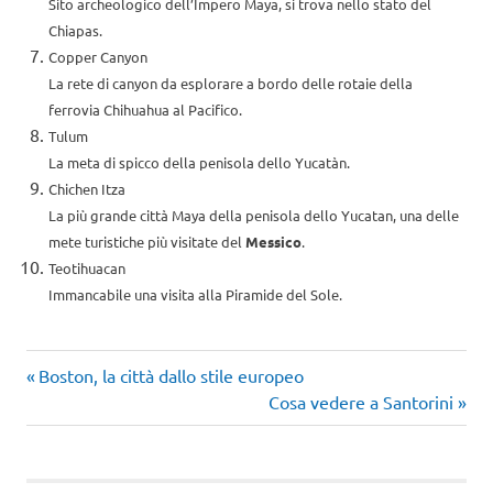
Sito archeologico dell’Impero Maya, si trova nello stato del
Chiapas.
Copper Canyon
La rete di canyon da esplorare a bordo delle rotaie della
ferrovia Chihuahua al Pacifico.
Tulum
La meta di spicco della penisola dello Yucatàn.
Chichen Itza
La più grande città Maya della penisola dello Yucatan, una delle
mete turistiche più visitate del
Messico
.
Teotihuacan
Immancabile una visita alla Piramide del Sole.
Articolo
Navigazione
Boston, la città dallo stile europeo
precedente:
Articolo
Cosa vedere a Santorini
articoli
successivo: