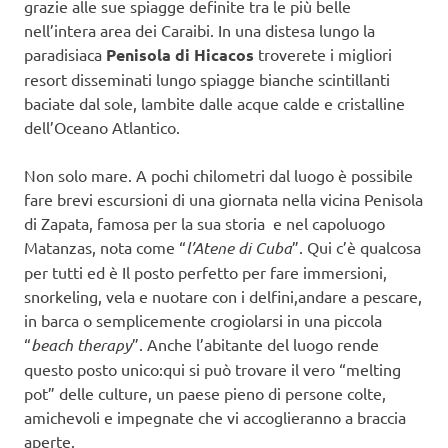
grazie alle sue spiagge definite tra le più belle
nell’intera area dei Caraibi. In una distesa lungo la
paradisiaca
Penisola di Hicacos
troverete i migliori
resort disseminati lungo spiagge bianche scintillanti
baciate dal sole, lambite dalle acque calde e cristalline
dell’Oceano Atlantico.
Non solo mare. A pochi chilometri dal luogo è possibile
fare brevi escursioni di una giornata nella vicina Penisola
di Zapata, famosa per la sua storia e nel capoluogo
Matanzas, nota come “
l’Atene di Cuba
”. Qui c’è qualcosa
per tutti ed è Il posto perfetto per fare immersioni,
snorkeling, vela e nuotare con i delfini,andare a pescare,
in barca o semplicemente crogiolarsi in una piccola
“
beach therapy
”. Anche l’abitante del luogo rende
questo posto unico:qui si può trovare il vero “melting
pot” delle culture, un paese pieno di persone colte,
amichevoli e impegnate che vi accoglieranno a braccia
aperte.