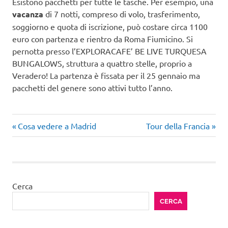
Esistono pacchetti per tutte le tasche. Per esempio, una
vacanza
di 7 notti, compreso di volo, trasferimento,
soggiorno e quota di iscrizione, può costare circa 1100
euro con partenza e rientro da Roma Fiumicino. Si
pernotta presso l’EXPLORACAFE’ BE LIVE TURQUESA
BUNGALOWS, struttura a quattro stelle, proprio a
Veradero! La partenza è fissata per il 25 gennaio ma
pacchetti del genere sono attivi tutto l’anno.
Articolo
Articolo
Navigazione
Cosa vedere a Madrid
Tour della Francia
precedente:
successivo:
articoli
Cerca
CERCA