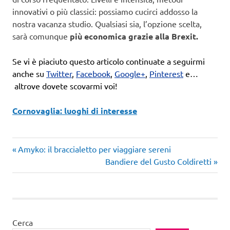
innovativi o più classici: possiamo cucirci addosso la
nostra vacanza studio. Qualsiasi sia, l’opzione scelta,
sarà comunque
più economica grazie alla Brexit.
Se vi è piaciuto questo articolo continuate a seguirmi
anche su
Twitter
,
Facebook
,
Google+
,
Pinterest
e…
altrove dovete scovarmi voi!
Cornovaglia: luoghi di interesse
Articolo
Navigazione
Amyko: il braccialetto per viaggiare sereni
precedente:
Articolo
Bandiere del Gusto Coldiretti
articoli
successivo:
Cerca