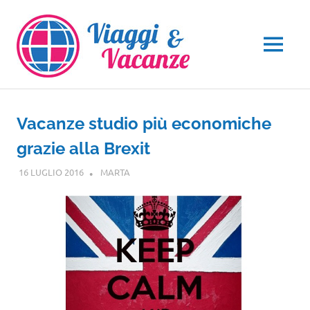
Salta
al
contenuto
MENU
Vacanze studio più economiche
grazie alla Brexit
16 LUGLIO 2016
MARTA
NOTIZIE VIAGGI