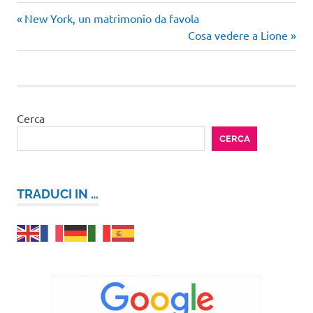
Articolo
Navigazione
New York, un matrimonio da favola
precedente:
Articolo
Cosa vedere a Lione
articoli
successivo:
Cerca
CERCA
TRADUCI IN …