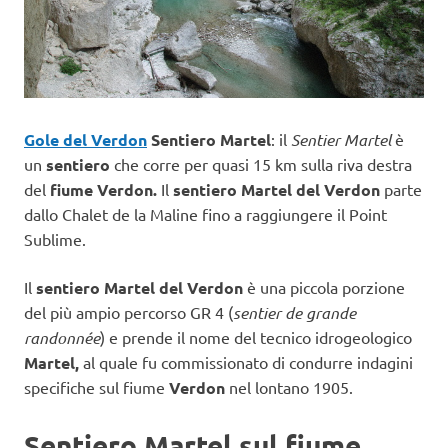
Gole del Verdon
Sentiero Martel
: il
Sentier Martel
è
un
sentiero
che corre per quasi 15 km sulla riva destra
del
fiume Verdon.
Il
sentiero Martel del Verdon
parte
dallo Chalet de la Maline fino a raggiungere il
Point
Sublime.
Il
sentiero Martel del Verdon
è una piccola porzione
del più ampio percorso GR 4 (
sentier de grande
randonnée
) e prende il nome del tecnico idrogeologico
Martel,
al quale fu commissionato di condurre indagini
specifiche sul fiume
Verdon
nel lontano 1905.
Sentiero Martel sul fiume