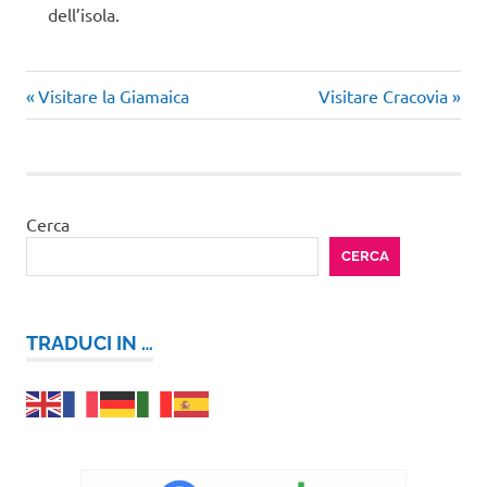
dell’isola.
Articolo
Articolo
Navigazione
Visitare la Giamaica
Visitare Cracovia
precedente:
successivo:
articoli
Cerca
CERCA
TRADUCI IN …