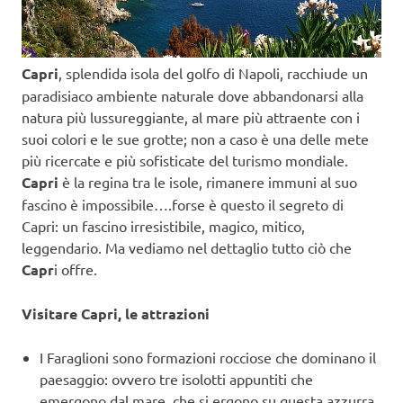
Capri
, splendida isola del golfo di Napoli, racchiude un
paradisiaco ambiente naturale dove abbandonarsi alla
natura più lussureggiante, al mare più attraente con i
suoi colori e le sue grotte; non a caso è una delle mete
più ricercate e più sofisticate del turismo mondiale.
Capri
è la regina tra le isole, rimanere immuni al suo
fascino è impossibile….forse è questo il segreto di
Capri: un fascino irresistibile, magico, mitico,
leggendario. Ma vediamo nel dettaglio tutto ciò che
Capr
i offre.
Visitare Capri, le attrazioni
I Faraglioni sono formazioni rocciose che dominano il
paesaggio: ovvero tre isolotti appuntiti che
emergono dal mare, che si ergono su questa azzurra