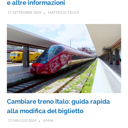
e altre informazioni
27 SETTEMBRE 2024
MATTEO DI FELICE
Cambiare treno Italo: guida rapida
alla modifica del biglietto
12 MAGGIO 2024
ANNA