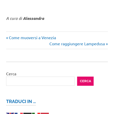
A cura di
Alessandra
Articolo
Navigazione
Come muoversi a Venezia
precedente:
Articolo
Come raggiungere Lampedusa
articoli
successivo:
Cerca
CERCA
TRADUCI IN …