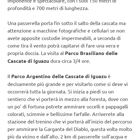
imponente e spettacolare, con i suoi 150 metri di
profondità e 700 metri di lunghezza.
Una passerella porta fin sotto il salto della cascata ma
attenzione a macchine fotografiche e cellulari se non
avete apposite custodie impermeabili, a seconda di
come tira il vento potrà capitarvi di fare una vera e
propria doccia. La visita al
Parco Brasiliano delle
Cascate di Iguazu
dura circa 3/4 ore.
Il
Parco Argentino delle Cascate di Iguazu
è
decisamente più grande e per visitarlo come si deve vi
occorrerà tutta la giornata. Si inizia a piedi su un
sentiero che vi porterà in mezzo alla foresta, dove con
un po’ di fortuna potrete ammirare uccelli e pappagalli
colorati, scimmie e bellissime farfalle. Arriverete alla
stazione del trenino che vi porterà all’inizio del percorso
per ammirare la Garganta del Diablo, questa volta molto
più da vicino e dall’alto. 2 km di passerelle sull’acqua e