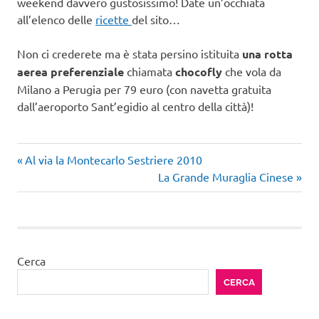
weekend davvero gustosissimo! Date un’occhiata
all’elenco delle
ricette
del sito…
Non ci crederete ma è stata persino istituita
una rotta
aerea preferenziale
chiamata
chocofly
che vola da
Milano a Perugia per 79 euro (con navetta gratuita
dall’aeroporto Sant’egidio al centro della città)!
itinerari
Articolo
Navigazione
Al via la Montecarlo Sestriere 2010
enogastronomici
precedente:
Articolo
La Grande Muraglia Cinese
articoli
successivo:
Cerca
CERCA