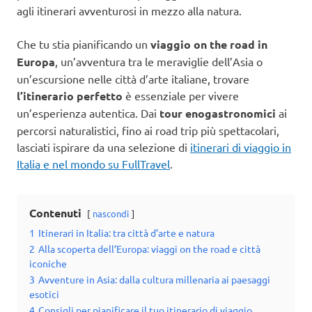
agli itinerari avventurosi in mezzo alla natura.
Che tu stia pianificando un
viaggio on the road in
Europa
, un’avventura tra le meraviglie dell’Asia o
un’escursione nelle città d’arte italiane, trovare
l’itinerario perfetto
è essenziale per vivere
un’esperienza autentica. Dai
tour enogastronomici
ai
percorsi naturalistici, fino ai road trip più spettacolari,
lasciati ispirare da una selezione di
itinerari di viaggio in
Italia e nel mondo su FullTravel
.
Contenuti
nascondi
1
Itinerari in Italia: tra città d’arte e natura
2
Alla scoperta dell’Europa: viaggi on the road e città
iconiche
3
Avventure in Asia: dalla cultura millenaria ai paesaggi
esotici
4
Consigli per pianificare il tuo itinerario di viaggio