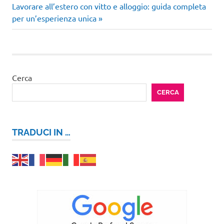
articoli
Articolo
Lavorare all’estero con vitto e alloggio: guida completa
successivo:
per un’esperienza unica
Cerca
CERCA
TRADUCI IN …