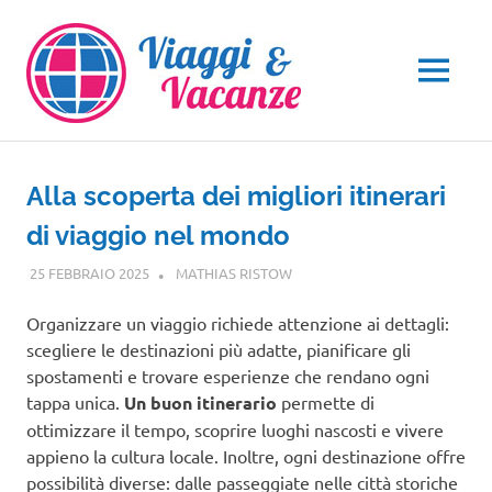
Salta
al
contenuto
MENU
Alla scoperta dei migliori itinerari
di viaggio nel mondo
25 FEBBRAIO 2025
MATHIAS RISTOW
GUIDE
Organizzare un viaggio richiede attenzione ai dettagli:
scegliere le destinazioni più adatte, pianificare gli
spostamenti e trovare esperienze che rendano ogni
tappa unica.
Un buon itinerario
permette di
ottimizzare il tempo, scoprire luoghi nascosti e vivere
appieno la cultura locale. Inoltre, ogni destinazione offre
possibilità diverse: dalle passeggiate nelle città storiche